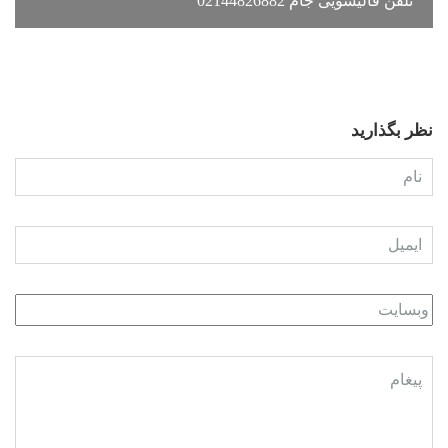
تلفن قالیشویی جام 02144826882
نظر بگذارید