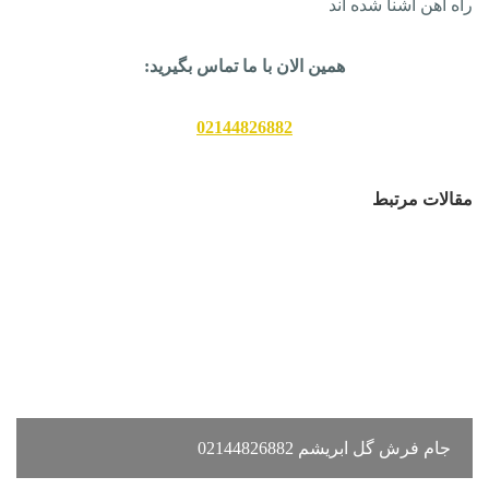
راه آهن آشنا شده اند
همین الان با ما تماس بگیرید:
02144826882
مقالات مرتبط
جام فرش گل ابریشم 02144826882