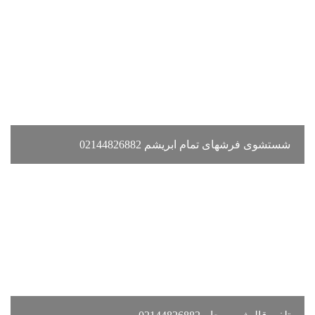
شستشوی فرشهای تمام ابریشم 02144826882