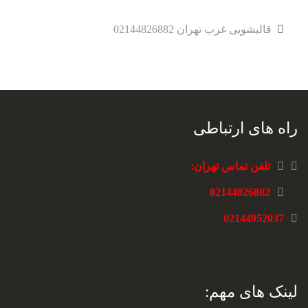
قالیشویی غرب تهران 02144826882
راه های ارتباطی
تلفن تماس تهران:
02144826882
02144952037
لینک های مهم: