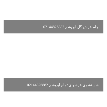
جام فرش گل ابریشم 02144826882
شستشوی فرشهای تمام ابریشم 02144826882