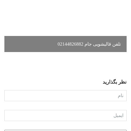
تلفن قالیشویی جام 02144826882
نظر بگذارید